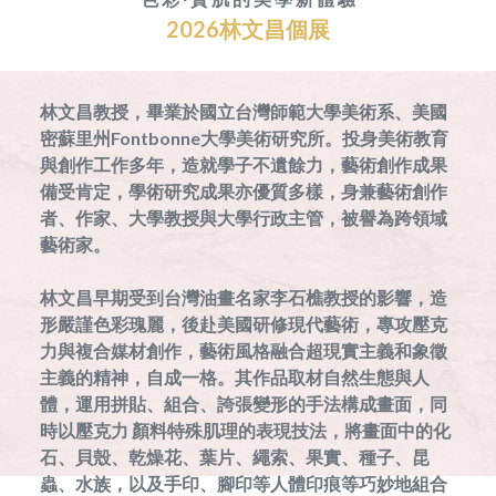
2026林文昌個展
林文昌教授，畢業於國立台灣師範大學美術系、美國
密蘇里州Fontbonne大學美術研究所。投身美術教育
與創作工作多年，造就學子不遺餘力，藝術創作成果
備受肯定，學術研究成果亦優質多樣，身兼藝術創作
者、作家、大學教授與大學行政主管，被譽為跨領域
藝術家。
林文昌早期受到台灣油畫名家李石樵教授的影響，造
形嚴謹色彩瑰麗，後赴美國研修現代藝術，專攻壓克
力與複合媒材創作，藝術風格融合超現實主義和象徵
主義的精神，自成一格。其作品取材自然生態與人
體，運用拼貼、組合、誇張變形的手法構成畫面，同
時以壓克力 顏料特殊肌理的表現技法，將畫面中的化
石、貝殼、乾燥花、葉片、繩索、果實、種子、昆
蟲、水族，以及手印、腳印等人體印痕等巧妙地組合