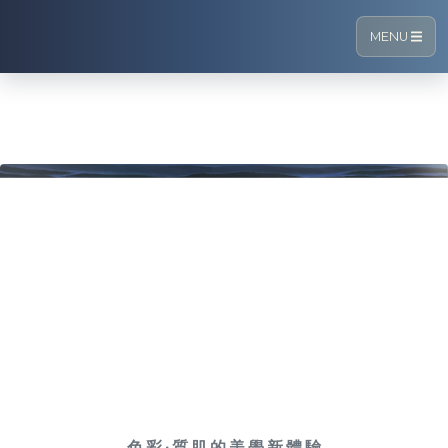
MENU
色
彩
∙
質
肌
的
美
學
新
體
驗