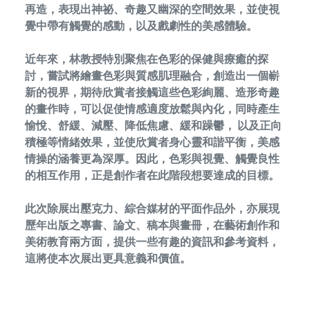
再造，表現出神祕、奇趣又幽深的空間效果，並使視
覺中帶有觸覺的感動，以及戲劇性的美感體驗。
近年來，林教授特別聚焦在色彩的保健與療癒的探
討，嘗試將繪畫色彩與質感肌理融合，創造出一個嶄
新的視界，期待欣賞者接觸這些色彩絢麗、造形奇趣
的畫作時，可以促使情感適度放鬆與內化，同時產生
愉悅、舒緩、減壓、降低焦慮、緩和躁鬱， 以及正向
積極等情緒效果，並使欣賞者身心靈和諧平衡，美感
情操的涵養更為深厚。因此，色彩與視覺、觸覺良性
的相互作用，正是創作者在此階段想要達成的目標。
此次除展出壓克力、綜合媒材的平面作品外，亦展現
歷年出版之專書、論文、稿本與畫冊，在藝術創作和
美術教育兩方面，提供一些有趣的資訊和參考資料，
這將使本次展出更具意義和價值。