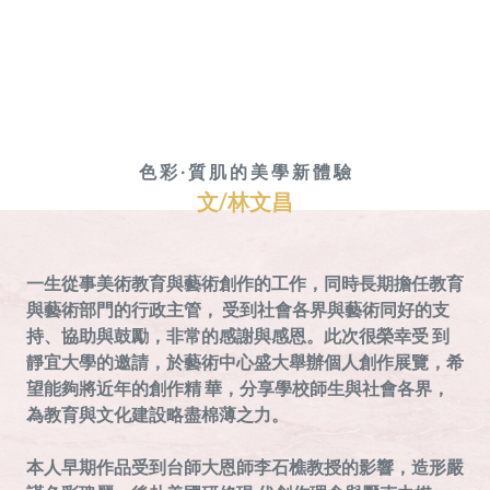
色
彩
∙
質
肌
的
美
學
新
體
驗
文/林文昌
一生從事美術教育與藝術創作的工作，同時長期擔任教育
與藝術部門的行政主管， 受到社會各界與藝術同好的支
持、協助與鼓勵，非常的感謝與感恩。此次很榮幸受 到
靜宜大學的邀請，於藝術中心盛大舉辦個人創作展覽，希
望能夠將近年的創作精 華，分享學校師生與社會各界，
為教育與文化建設略盡棉薄之力。
本人早期作品受到台師大恩師李石樵教授的影響，造形嚴