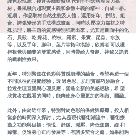
謹色彩瑰麗，後赴美國研修現 代創作理念與壓克力媒
材，畫風融合超現實主義和象徵主義的精神，自成一格。
近期， 作品取材自然生態及人體，運用拓印、拼貼、組
合、誇張變形的手法構成畫面，同時以 壓克力媒材之特
殊肌理，將主題的質感特別強調出來，尤其是畫面中的化
石、貝殼、乾 燥花、樹枝、繩索、果實、昆蟲、水族
等，以及手印、腳印、葉片等拓印痕跡，欣賞者 可以獲
得視覺與觸覺的雙重感受，同時帶給人奇趣、神秘又詭異
的戲劇性效果。
近年，特別聚焦在色彩與質感肌理的融合，希望再造一個
不同以往的視覺經驗，透 過色彩、肌理質感巧妙融合，
拉近生理直覺與心理反應，營造全新的美感經驗，希 望
欣賞者在觀看的同時，能夠使身心靈更加的和諧、圓融。
此外，由於近年來，特別對於色彩的保健與療癒，投入相
當多的時間深入探討，尤 其是現代藝術潮流中，藝術療
癒之功能與目標：愉悅、舒緩、減壓、降低焦慮、緩 和
躁鬱、促進身心正向發展等，有諸多契合之處，如果能夠